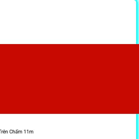
 Trên Chấm 11m