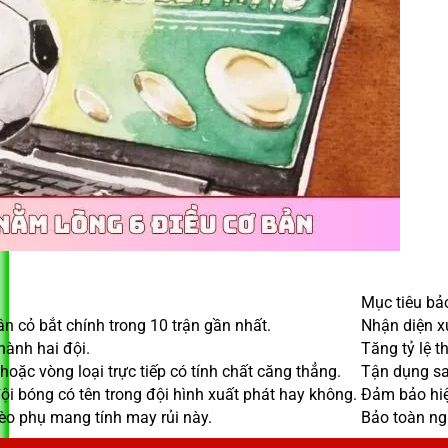
Mục tiêu bả
ân cỏ bắt chính trong 10 trận gần nhất.
Nhận diện 
hành hai đội.
Tăng tỷ lệ t
hoặc vòng loại trực tiếp có tính chất căng thẳng.
Tận dụng sa
ội bóng có tên trong đội hình xuất phát hay không.
Đảm bảo hiệ
kèo phụ mang tính may rủi này.
Bảo toàn ng