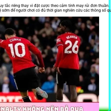
uy tắc riêng thay vì đặt cược theo cảm tính may rủi đơn thuần.
ệ sớm để người chơi có đủ thời gian nghiên cứu các thông số qu