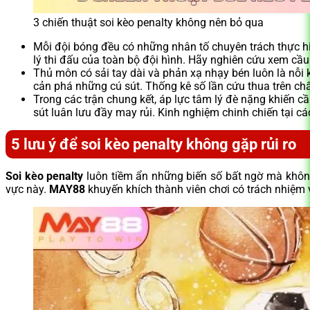
3 chiến thuật soi kèo penalty không nên bỏ qua
Mỗi đội bóng đều có những nhân tố chuyên trách thực hi
lý thi đấu của toàn bộ đội hình. Hãy nghiên cứu xem cầu
Thủ môn có sải tay dài và phản xạ nhạy bén luôn là nỗi
cản phá những cú sút. Thống kê số lần cứu thua trên c
Trong các trận chung kết, áp lực tâm lý đè nặng khiến 
sút luân lưu đầy may rủi. Kinh nghiệm chinh chiến tại cá
5 lưu ý để soi kèo penalty không gặp rủi ro
Soi kèo penalty
luôn tiềm ẩn những biến số bất ngờ mà không a
vực này.
MAY88
khuyến khích thành viên chơi có trách nhiệm 