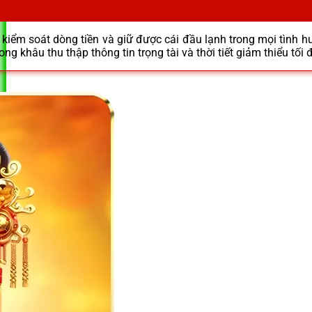
kiểm soát dòng tiền và giữ được cái đầu lạnh trong mọi tình 
g khâu thu thập thông tin trọng tài và thời tiết giảm thiểu tối 