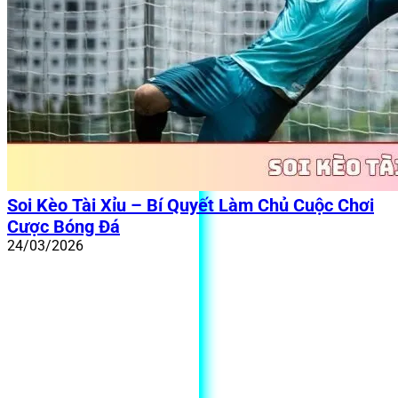
Soi Kèo Tài Xỉu – Bí Quyết Làm Chủ Cuộc Chơi
Cược Bóng Đá
24/03/2026