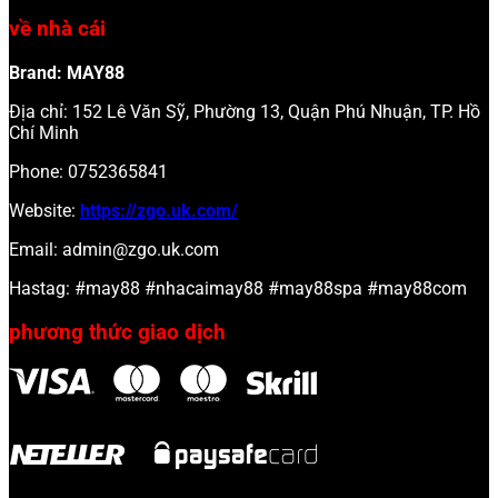
về nhà cái
Brand: MAY88
Địa chỉ: 152 Lê Văn Sỹ, Phường 13, Quận Phú Nhuận, TP. Hồ
Chí Minh
Phone: 0752365841
Website:
https://zgo.uk.com/
Email:
admin@zgo.uk.com
Hastag: #may88 #nhacaimay88 #may88spa #may88com
phương thức giao dịch