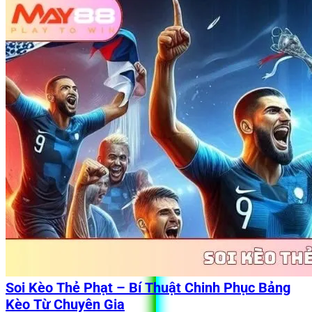
Soi Kèo Thẻ Phạt – Bí Thuật Chinh Phục Bảng
Kèo Từ Chuyên Gia