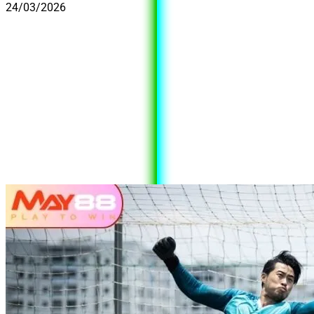
24/03/2026