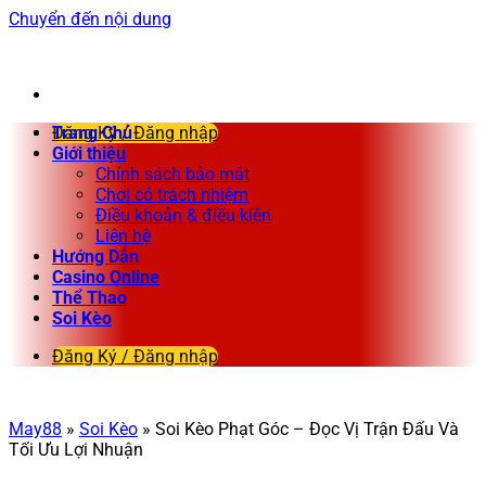
Chuyển đến nội dung
Đăng Ký / Đăng nhập
Trang Chủ
Giới thiệu
Chính sách bảo mật
Chơi có trách nhiệm
Điều khoản & điều kiện
Liên hệ
Hướng Dẫn
Casino Online
Thể Thao
Soi Kèo
Đăng Ký / Đăng nhập
May88
»
Soi Kèo
»
Soi Kèo Phạt Góc – Đọc Vị Trận Đấu Và
Tối Ưu Lợi Nhuận