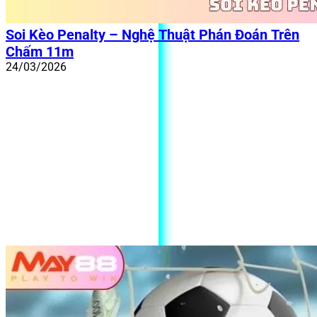
Soi Kèo Penalty – Nghệ Thuật Phán Đoán Trên
Chấm 11m
24/03/2026