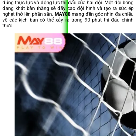
đúng thực lực và động lực thi đấu của hai đội. Một đội bóng
đang khát bàn thắng sẽ đẩy cao đội hình và tạo ra sức ép
nghẹt thở lên phần sân.
MAY88
mang đến góc nhìn đa chiều
về các kịch bản có thể xảy ra trong 90 phút thi đấu chính
thức.