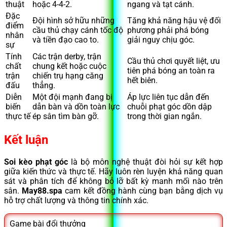
thuật
hoặc 4-4-2.
ngang và tạt cánh.
Đặc
Đội hình sở hữu những
Tăng khả năng hậu vệ đối
điểm
cầu thủ chạy cánh tốc độ
phương phải phá bóng
nhân
và tiền đạo cao to.
giải nguy chịu góc.
sự
Tính
Các trận derby, trận
Cầu thủ chơi quyết liệt, ưu
chất
chung kết hoặc cuộc
tiên phá bóng an toàn ra
trận
chiến trụ hạng căng
hết biên.
đấu
thẳng.
Diễn
Một đội mạnh đang bị
Áp lực liên tục dẫn đến
biến
dẫn bàn và dồn toàn lực
chuỗi phạt góc dồn dập
thực tế
ép sân tìm bàn gỡ.
trong thời gian ngắn.
Kết luận
Soi kèo phạt góc
là bộ môn nghệ thuật đòi hỏi sự kết hợp
giữa kiến thức và thực tế. Hãy luôn rèn luyện khả năng quan
sát và phân tích để không bỏ lỡ bất kỳ manh mối nào trên
sân.
May88.spa
cam kết đồng hành cùng bạn bằng dịch vụ
hỗ trợ chất lượng và thông tin chính xác.
Game bài đổi thưởng