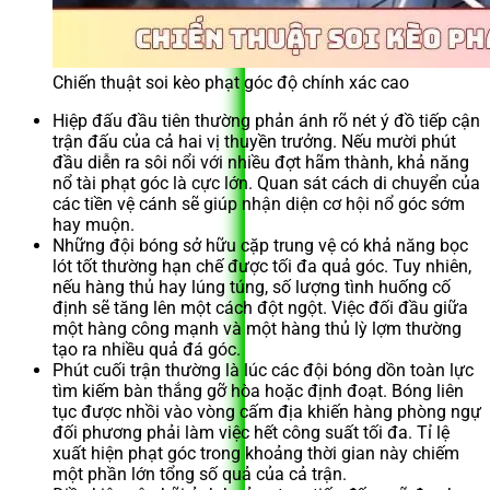
Chiến thuật soi kèo phạt góc độ chính xác cao
Hiệp đấu đầu tiên thường phản ánh rõ nét ý đồ tiếp cận
trận đấu của cả hai vị thuyền trưởng. Nếu mười phút
đầu diễn ra sôi nổi với nhiều đợt hãm thành, khả năng
nổ tài phạt góc là cực lớn. Quan sát cách di chuyển của
các tiền vệ cánh sẽ giúp nhận diện cơ hội nổ góc sớm
hay muộn.
Những đội bóng sở hữu cặp trung vệ có khả năng bọc
lót tốt thường hạn chế được tối đa quả góc. Tuy nhiên,
nếu hàng thủ hay lúng túng, số lượng tình huống cố
định sẽ tăng lên một cách đột ngột. Việc đối đầu giữa
một hàng công mạnh và một hàng thủ lỳ lợm thường
tạo ra nhiều quả đá góc.
Phút cuối trận thường là lúc các đội bóng dồn toàn lực
tìm kiếm bàn thắng gỡ hòa hoặc định đoạt. Bóng liên
tục được nhồi vào vòng cấm địa khiến hàng phòng ngự
đối phương phải làm việc hết công suất tối đa. Tỉ lệ
xuất hiện phạt góc trong khoảng thời gian này chiếm
một phần lớn tổng số quả của cả trận.